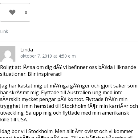
0
Link
Linda
oktober 7, 2019 at 4:50 e m
Roligt att lÃ¤sa om dig dÃ¥ vi befinner oss bÃ¥da i liknande
situationer. Blir inspirerad!
Jag har kastat mig ut mÃ¥nga gÃ¥nger och gjort saker som
har skrÃ¤mt mig. Flyttade till Australien ung med inte
sÃ¤rskilt mycket pengar pÃ¥ kontot. Flyttade frÃ¥n min
trygghet i min hemstad till Stockholm fÃ¶r min karriÃ¤r och
utveckling. Sa upp mig och flyttade med min amerikansk
kille till USA.
Idag bor vi i Stockholm. Men allt Ã¤r ovisst och vi kommer
snart behÃ¶va rÃ¶ra pÃ¥ oss. Till en bÃ¶rjan kÃ¤ndes all