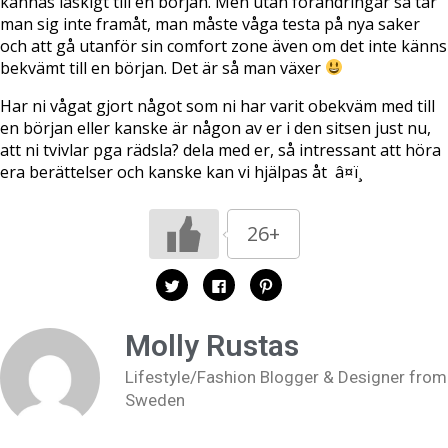
kännas läskigt till en början. Men utan förändringar så tar
man sig inte framåt, man måste våga testa på nya saker
och att gå utanför sin comfort zone även om det inte känns
bekvämt till en början. Det är så man växer
Har ni vågat gjort något som ni har varit obekväm med till
en början eller kanske är någon av er i den sitsen just nu,
att ni tvivlar pga rädsla? dela med er, så intressant att höra
era berättelser och kanske kan vi hjälpas åt â¤ï¸
26+
K
K
K
l
l
l
i
i
i
c
c
c
k
k
k
Molly Rustas
a
a
a
f
f
f
ö
ö
ö
Lifestyle/Fashion Blogger & Designer from
r
r
r
a
a
a
Sweden
t
t
t
t
t
t
d
d
d
e
e
e