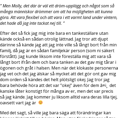
” Men Molly, det där är väl ett dröm-upplägg och något som så
många människor drömmer om att ha möjligheten att kunna
göra. Att vara flexibel och att vara i ett varmt land under vintern,
det hade då jag inte tackat nej till. ”
Efter det så fick jag mig inte bara en tankeställare utan
kände också en sådan otrolig lättnad. Jag tror att djupt
därinne så kände jag att jag inte ville så långt bort från min
familj, då jag är en sådan familjekär person (som ni säkert
förstått). Jag kunde liksom inte föreställa mig att vara så
långt bort ifrån dem och bara tanken av det gav mig tårar i
ögonen och gråt i halsen. Men när det klokaste personerna
jag vet och det jag älskar så mycket att det gör ont gav mig
dom orden så kändes det helt plötsligt okej. Jag tror jag
bara behövde höra att det var ”okej” även för dem â¤ï¸ det
kanske låter konstigt för många av er, men det var precis
så jag kände. Jag kommer ju liksom alltid vara deras lilla tjej,
oavsett vart jag är
Med det sagt, så ville jag bara säga att förändringar kan