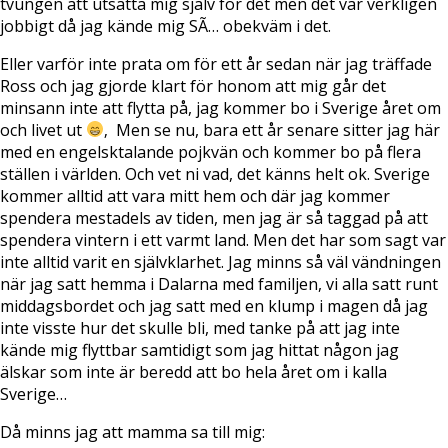
tvungen att utsätta mig själv för det men det var verkligen
jobbigt då jag kände mig SÃ… obekväm i det.
Eller varför inte prata om för ett år sedan när jag träffade
Ross och jag gjorde klart för honom att mig går det
minsann inte att flytta på, jag kommer bo i Sverige året om
och livet ut
‚ Men se nu, bara ett år senare sitter jag här
med en engelsktalande pojkvän och kommer bo på flera
ställen i världen. Och vet ni vad, det känns helt ok. Sverige
kommer alltid att vara mitt hem och där jag kommer
spendera mestadels av tiden, men jag är så taggad på att
spendera vintern i ett varmt land. Men det har som sagt var
inte alltid varit en självklarhet. Jag minns så väl vändningen
när jag satt hemma i Dalarna med familjen, vi alla satt runt
middagsbordet och jag satt med en klump i magen då jag
inte visste hur det skulle bli, med tanke på att jag inte
kände mig flyttbar samtidigt som jag hittat någon jag
älskar som inte är beredd att bo hela året om i kalla
Sverige…
Då minns jag att mamma sa till mig: