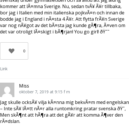
kommer att lÃ¤mna Sverige. Nu, sedan tvÃ¥ Ã¥r tillbaka,
bor jag i Italien med min italienska pojkvÃ¤n och innan de
bodde jag i England i nÃ¤sta 4 Ã¥r. Att flytta frÃ¥n Sverige
var nog nÃ¥got av det bÃ¤sta jag kunde gÃ¶ra, Ã¤ven om
det var otroligt lÃ¤skigt i bÃ¶rjan! You go girl! ðŸ˜˜
0
Link
Miss
oktober 7, 2019 at 9:15 f m
Jag skulle ocksÃ¥ vilja kÃ¤nna mig bekvÃ¤m med engelskan
– Inte sÃ¥ lÃ¤tt nÃ¤r alla runtomkring pratar svenska ðŸ˜‚
Men skÃ¶nt att hÃ¶ra att det gÃ¥r att komma Ã¶ver den
rÃ¤dslan.