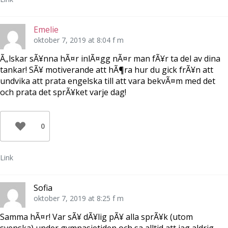
Emelie
oktober 7, 2019 at 8:04 f m
Ã„lskar sÃ¥nna hÃ¤r inlÃ¤gg nÃ¤r man fÃ¥r ta del av dina
tankar! SÃ¥ motiverande att hÃ¶ra hur du gick frÃ¥n att
undvika att prata engelska till att vara bekvÃ¤m med det
och prata det sprÃ¥ket varje dag!
0
Link
Sofia
oktober 7, 2019 at 8:25 f m
Samma hÃ¤r! Var sÃ¥ dÃ¥lig pÃ¥ alla sprÃ¥k (utom
svenska) under gymnasietiden och sa alltid att jag aldrig