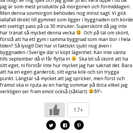
jag är som mest produktiv på morgonen och förmiddagen.
Men denna sovmorgon behövdes nog minst sagt. Vi gick
iallafall direkt till gymmet som ligger i byggnaden och körde
ett svettigt pass på ca 30 minuter. Superskönt då jag inte
har tränat så mycket denna vecka
Och på tal om skönt,
förstå att ha ett gym i samma byggnad som man bor i hela
tiden? Så lyxigt! Det har vi faktiskt sjukt nog även i
byggnaden i Sverige där vi köpt lägenhet. Kan inte vänta
tills september då vi får flytta in
­ Ska bli så skönt att ha
sitt eget, ni förstår inte hur mycket jag har saknat det. Bara
att ha en egen garderob, sitt egna kök och sin trygga
punkt. Längtar så mycket att jag spricker, men först och
främst ska vi njuta av en härlig sommar på ibiza vilket jag
verkligen ser fram emot också (såklart)
ðŸ’›
17+
K
K
K
l
l
l
i
i
i