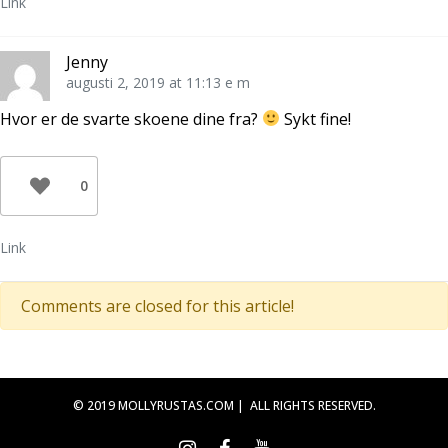
Link
f
t
n
ö
f
y
n
ö
t
s
n
t
t
s
f
Jenny
e
t
ö
r
e
n
augusti 2, 2019 at 11:13 e m
)
r
s
)
t
e
Hvor er de svarte skoene dine fra?
Sykt fine!
r
)
0
Link
Comments are closed for this article!
© 2019 MOLLYRUSTAS.COM | ALL RIGHTS RESERVED.