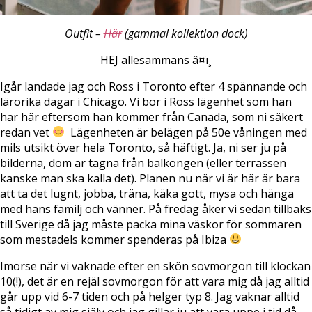
Outfit –
Här
(gammal kollektion dock)
HEJ allesammans â¤ï¸
Igår landade jag och Ross i Toronto efter 4 spännande och
lärorika dagar i Chicago. Vi bor i Ross lägenhet som han
har här eftersom han kommer från Canada, som ni säkert
redan vet
 Lägenheten är belägen på 50e våningen med
mils utsikt över hela Toronto, så häftigt. Ja, ni ser ju på
bilderna, dom är tagna från balkongen (eller terrassen
kanske man ska kalla det). Planen nu när vi är här är bara
att ta det lugnt, jobba, träna, käka gott, mysa och hänga
med hans familj och vänner. På fredag åker vi sedan tillbaks
till Sverige då jag måste packa mina väskor för sommaren
som mestadels kommer spenderas på Ibiza
Imorse när vi vaknade efter en skön sovmorgon till klockan
10(!), det är en rejäl sovmorgon för att vara mig då jag alltid
går upp vid 6-7 tiden och på helger typ 8. Jag vaknar alltid
så tidigt av mig själv och jag gillar ju att vara uppe i tid då