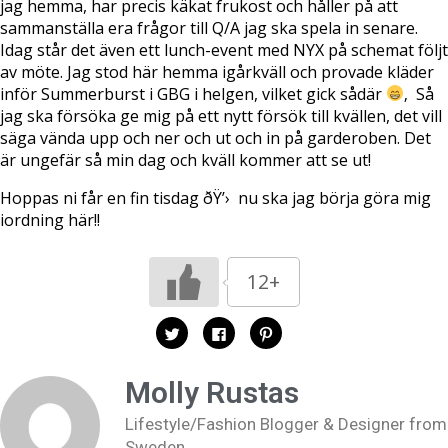
jag hemma, har precis käkat frukost och håller på att
sammanställa era frågor till Q/A jag ska spela in senare.
Idag står det även ett lunch-event med NYX på schemat följt
av möte. Jag stod här hemma igårkväll och provade kläder
inför Summerburst i GBG i helgen, vilket gick sådär
‚ Så
jag ska försöka ge mig på ett nytt försök till kvällen, det vill
säga vända upp och ner och ut och in på garderoben. Det
är ungefär så min dag och kväll kommer att se ut!
Hoppas ni får en fin tisdag ðŸ’› nu ska jag börja göra mig
iordning här!!
12+
K
K
K
l
l
l
i
i
i
c
c
c
k
k
k
Molly Rustas
a
a
a
f
f
f
ö
ö
ö
Lifestyle/Fashion Blogger & Designer from
r
r
r
a
a
a
Sweden