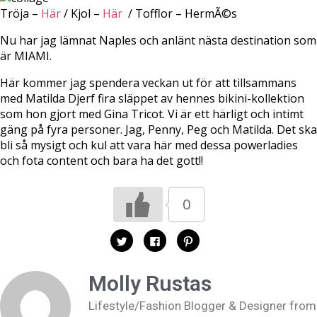
Tröja –
Här
/ Kjol –
Här
/ Tofflor – HermÃ©s
Nu har jag lämnat Naples och anlänt nästa destination som
är MIAMI.
Här kommer jag spendera veckan ut för att tillsammans
med Matilda Djerf fira släppet av hennes bikini-kollektion
som hon gjort med Gina Tricot. Vi är ett härligt och intimt
gäng på fyra personer. Jag, Penny, Peg och Matilda. Det ska
bli så mysigt och kul att vara här med dessa powerladies
och fota content och bara ha det gott!!
0
K
K
K
l
l
l
i
i
i
c
c
c
k
k
k
Molly Rustas
a
a
a
f
f
f
ö
ö
ö
Lifestyle/Fashion Blogger & Designer from
r
r
r
a
a
a