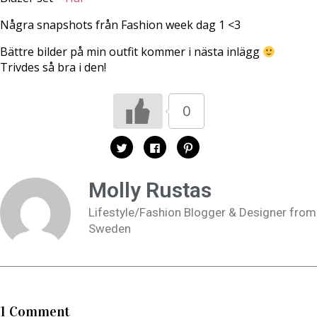
Några snapshots från Fashion week dag 1 <3
Bättre bilder på min outfit kommer i nästa inlägg
Trivdes så bra i den!
0
K
K
K
l
l
l
i
i
i
c
c
c
k
k
k
Molly Rustas
a
a
a
f
f
f
ö
ö
ö
Lifestyle/Fashion Blogger & Designer from
r
r
r
a
a
a
Sweden
t
t
t
t
t
t
d
d
d
e
e
e
l
l
l
a
a
a
p
p
t
å
å
i
T
F
l
w
a
l
1 Comment
i
c
P