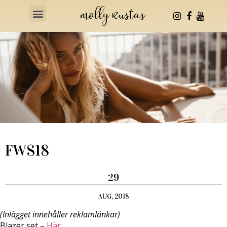
Health & Fitness
FWS18
29
AUG, 2018
(Inlägget innehåller reklamlänkar)
Blazer set –
Här