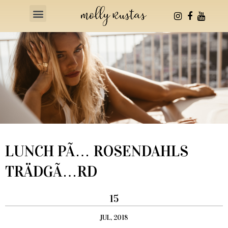
Health & Fitness
LUNCH PÃ… ROSENDAHLS
TRÄDGÃ…RD
15
JUL, 2018