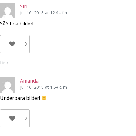
t
s
f
Siri
e
t
ö
r
e
n
juli 16, 2018 at 12:44 f m
)
r
s
)
t
e
SÃ¥ fina bilder!
r
)
0
Link
Amanda
juli 16, 2018 at 1:54 e m
Underbara bilder!
0