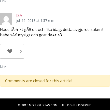
Link
ISA
juli 16, 2018 at 1:57 e m
Hade tÃ¤nkt gÃ¥ dit och fika idag, detta avgjorde saken!!
haha sÃ¥ mysigt och gott dÃ¤r <3
0
Link
Comments are closed for this article!
© 2019 MOLLYRUSTAS.COM | ALL RIGHTS RESERVED.