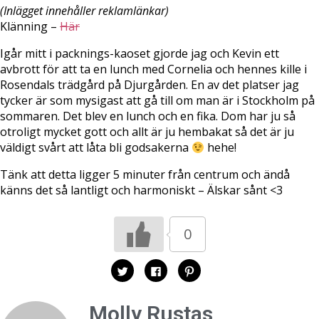
(Inlägget innehåller reklamlänkar)
Klänning –
Här
Igår mitt i packnings-kaoset gjorde jag och Kevin ett
avbrott för att ta en lunch med Cornelia och hennes kille i
Rosendals trädgård på Djurgården. En av det platser jag
tycker är som mysigast att gå till om man är i Stockholm på
sommaren. Det blev en lunch och en fika. Dom har ju så
otroligt mycket gott och allt är ju hembakat så det är ju
väldigt svårt att låta bli godsakerna
hehe!
Tänk att detta ligger 5 minuter från centrum och ändå
känns det så lantligt och harmoniskt – Älskar sånt <3
0
K
K
K
l
l
l
i
i
i
c
c
c
k
k
k
Molly Rustas
a
a
a