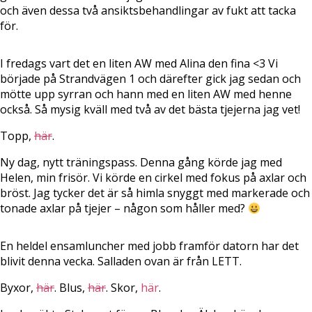
och även dessa två ansiktsbehandlingar av fukt att tacka
för.
I fredags vart det en liten AW med Alina den fina <3 Vi
började på Strandvägen 1 och därefter gick jag sedan och
mötte upp syrran och hann med en liten AW med henne
också. Så mysig kväll med två av det bästa tjejerna jag vet!
Topp,
här
.
Ny dag, nytt träningspass. Denna gång körde jag med
Helen, min frisör. Vi körde en cirkel med fokus på axlar och
bröst. Jag tycker det är så himla snyggt med markerade och
tonade axlar på tjejer – någon som håller med?
En heldel ensamluncher med jobb framför datorn har det
blivit denna vecka. Salladen ovan är från LETT.
Byxor,
här
. Blus,
här
. Skor,
här
.