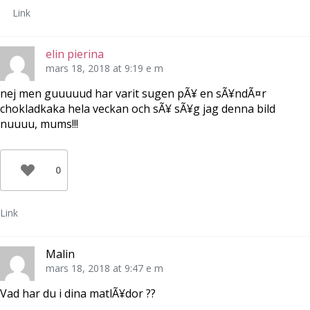
Link
elin pierina
mars 18, 2018 at 9:19 e m
nej men guuuuud har varit sugen pÃ¥ en sÃ¥ndÃ¤r
chokladkaka hela veckan och sÃ¥ sÃ¥g jag denna bild
nuuuu, mums!!!
0
Link
Malin
mars 18, 2018 at 9:47 e m
Vad har du i dina matlÃ¥dor ??