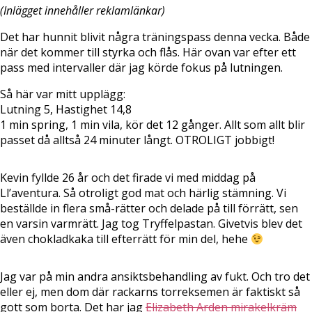
(Inlägget innehåller reklamlänkar)
Det har hunnit blivit några träningspass denna vecka. Både
när det kommer till styrka och flås. Här ovan var efter ett
pass med intervaller där jag körde fokus på lutningen.
Så här var mitt upplägg:
Lutning 5, Hastighet 14,8
1 min spring, 1 min vila, kör det 12 gånger. Allt som allt blir
passet då alltså 24 minuter långt. OTROLIGT jobbigt!
Kevin fyllde 26 år och det firade vi med middag på
Ll’aventura. Så otroligt god mat och härlig stämning. Vi
beställde in flera små-rätter och delade på till förrätt, sen
en varsin varmrätt. Jag tog Tryffelpastan. Givetvis blev det
även chokladkaka till efterrätt för min del, hehe
Jag var på min andra ansiktsbehandling av fukt. Och tro det
eller ej, men dom där rackarns torreksemen är faktiskt så
gott som borta. Det har jag
Elizabeth Arden mirakelkräm