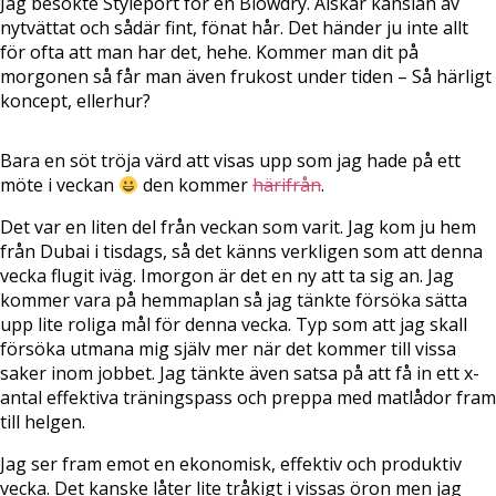
Jag besökte Styleport för en Blowdry. Älskar känslan av
nytvättat och sådär fint, fönat hår. Det händer ju inte allt
för ofta att man har det, hehe. Kommer man dit på
morgonen så får man även frukost under tiden – Så härligt
koncept, ellerhur?
Bara en söt tröja värd att visas upp som jag hade på ett
möte i veckan
den kommer
härifrån
.
Det var en liten del från veckan som varit. Jag kom ju hem
från Dubai i tisdags, så det känns verkligen som att denna
vecka flugit iväg. Imorgon är det en ny att ta sig an. Jag
kommer vara på hemmaplan så jag tänkte försöka sätta
upp lite roliga mål för denna vecka. Typ som att jag skall
försöka utmana mig själv mer när det kommer till vissa
saker inom jobbet. Jag tänkte även satsa på att få in ett x-
antal effektiva träningspass och preppa med matlådor fram
till helgen.
Jag ser fram emot en ekonomisk, effektiv och produktiv
vecka. Det kanske låter lite tråkigt i vissas öron men jag