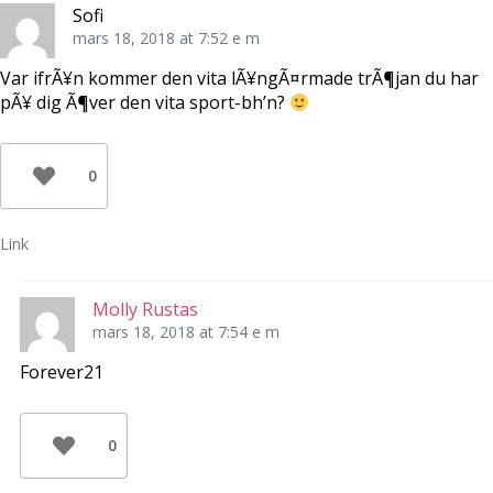
Sofi
mars 18, 2018 at 7:52 e m
Var ifrÃ¥n kommer den vita lÃ¥ngÃ¤rmade trÃ¶jan du har
pÃ¥ dig Ã¶ver den vita sport-bh’n?
0
Link
Molly Rustas
mars 18, 2018 at 7:54 e m
Forever21
0