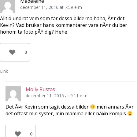
Madeleine
r
)
december 11, 2016 at 7:59 e m
Alltid undrat vem som tar dessa bilderna haha, Ã¤r det
Kevin? Vad brukar hans kommentarer vara nÃ¤r du ber
honom ta foto pÃ¥ dig? Hehe
0
Link
Molly Rustas
december 11, 2016 at 9:11 e m
Det Ã¤r Kevin som tagit dessa bilder
men annars Ã¤r
det oftast min syster, min mamma eller nÃ¥n kompis
0