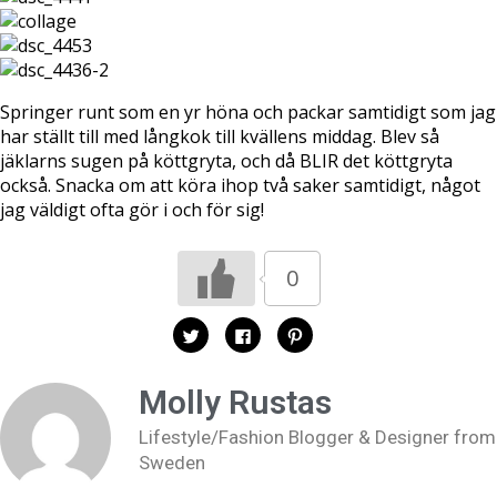
Springer runt som en yr höna och packar samtidigt som jag
har ställt till med långkok till kvällens middag. Blev så
jäklarns sugen på köttgryta, och då BLIR det köttgryta
också. Snacka om att köra ihop två saker samtidigt, något
jag väldigt ofta gör i och för sig!
0
K
K
K
l
l
l
i
i
i
c
c
c
k
k
k
Molly Rustas
a
a
a
f
f
f
ö
ö
ö
Lifestyle/Fashion Blogger & Designer from
r
r
r
a
a
a
Sweden
t
t
t
t
t
t
d
d
d