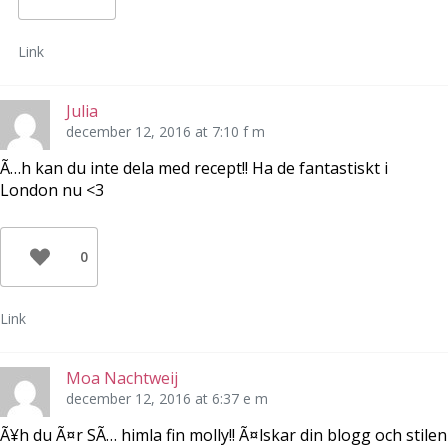
Link
Julia
december 12, 2016 at 7:10 f m
Ã…h kan du inte dela med recept!! Ha de fantastiskt i
London nu <3
0
Link
Moa Nachtweij
december 12, 2016 at 6:37 e m
Ã¥h du Ã¤r SÃ… himla fin molly!! Ã¤lskar din blogg och stilen