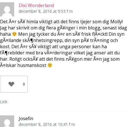
Dixi Wonderland
december 8, 2016 at 9:53 f m
Det Ã¤r sÃ¥ himla viktigt att det finns tjejer som dig Molly!
Jag har skrivit om dig flera gÃ¥nger i min blogg, senast idag
haha
Men jag tycker du Ã¤r en sÃ¥ frisk flÃ¤ckt! Din syn
gÃ¤llande skÃ¶nhetsingrepp, din syn pÃ¥ trÃ¤ning och
kost. Det Ã¤r sÃ¥ viktigt att unga personer kan ha
fÃ¶rebilder med bra vÃ¤rderingar vilket jag anser att du
har. Roligt ocksÃ¥ att det finns nÃ¥gon mer Ã¤n jag som
Ã¤lskar husmanskost
0
Link
Josefin
december 8, 2016 at 10:41 f m