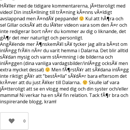
HÃ¥ller med de tidigare kommentarerna, jÃ¤tteroligt med
video! Din instÃ¤llning till trÃ¤ning kÃ¤nns vÃ¤ldigt
avslappnad men Ã¤ndÃ¥ peppande!
Kul att hÃ¶ra och
se! Gillar ocksÃ¥ att du lÃ¥ter videon vara som den Ã¤r och
inte redigerar bort nÃ¤r du kommer av dig o liknande, det
gÃ¶r det mer naturligt och personligt.
AngÃ¥ende mer Ã¶nskemÃ¥l sÃ¥ tycker jag allra bÃ¤st om
inlÃ¤gg frÃ¥n nÃ¤r du varit hemma i Dalarna. Det blir alltid
sÃ¥dan mysig och varm stÃ¤mning i de bilderna och
inlÃ¤ggen (dina vanliga vardagsbilder/inlÃ¤gg ocksÃ¥ men
extra mycket dessa!)
Men fÃ¶rstÃ¥r att sÃ¥dana inlÃ¤gg
inte riktigt gÃ¥r att ”bestÃ¤lla” sÃ¥dÃ¤r bara eftersom det
krÃ¤ver att du just Ã¥ker till Dalarna..
Skulle iaf vara
jÃ¤tteroligt att se en vlogg med dig och din syster och/eller
mamma! Ni verkar ha en sÃ¥ fin relation. Tack fÃ¶r bra och
inspirerande blogg, kram!
0