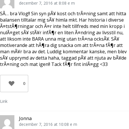
december 7, 2016 at 8:08 e m
SÃ… bra Vlog!! Sin syn pÃ¥ kost och trÃ¤ning samt att hitta
balansen tilltalar mig sÃ¥ himla mkt. Har historia i diverse
Ã¤tstÃ¶rningar och Ã¤r inte helt tillfreds med min kropp i
nulÃ¤get sÃ¥ stÃ¥r infÃ¶r en liten Ã¤ndring av livsstil nu,
att liksom inte BARA unna mig utan trÃ¤na ocksÃ¥. SÃ¥
motiverande att hÃ¶ra dig snacka om att trÃ¤na fÃ¶r att
man mÃ¥r bra av det. Luddig kommentar kanske, men blev
sÃ¥ upprymd av detta haha, taggad pÃ¥ att njuta av bÃ¥de
trÃ¤ning och mat igen!! Tack fÃ¶r fint inlÃ¤gg <33
0
Link
Jonna
december 7, 2016 at 10:08 e m