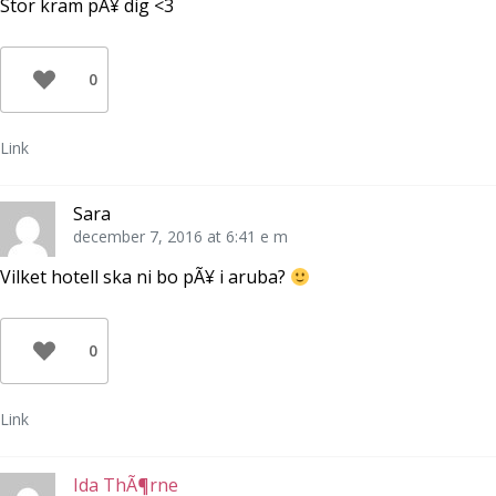
Stor kram pÃ¥ dig <3
e
i
n
t
e
a
t
t
s
n
t
i
y
n
e
t
y
t
0
t
t
t
f
t
n
ö
f
y
n
ö
t
s
n
t
Link
t
s
f
e
t
ö
r
e
n
)
r
s
)
t
Sara
e
r
december 7, 2016 at 6:41 e m
)
Vilket hotell ska ni bo pÃ¥ i aruba?
0
Link
Ida ThÃ¶rne