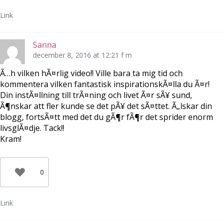
Link
Sanna
december 8, 2016 at 12:21 f m
Ã…h vilken hÃ¤rlig video!! Ville bara ta mig tid och
kommentera vilken fantastisk inspirationskÃ¤lla du Ã¤r!
Din instÃ¤llning till trÃ¤ning och livet Ã¤r sÃ¥ sund,
Ã¶nskar att fler kunde se det pÃ¥ det sÃ¤ttet. Ã„lskar din
blogg, fortsÃ¤tt med det du gÃ¶r fÃ¶r det sprider enorm
livsglÃ¤dje. Tack!!
Kram!
0
Link