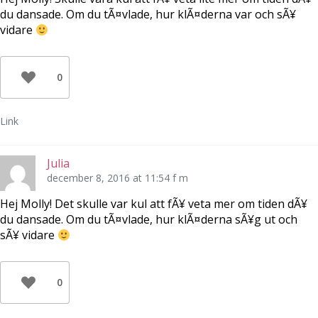
du dansade. Om du tÃ¤vlade, hur klÃ¤derna var och sÃ¥
vidare
0
Link
Julia
december 8, 2016 at 11:54 f m
Hej Molly! Det skulle var kul att fÃ¥ veta mer om tiden dÃ¥
du dansade. Om du tÃ¤vlade, hur klÃ¤derna sÃ¥g ut och
sÃ¥ vidare
0