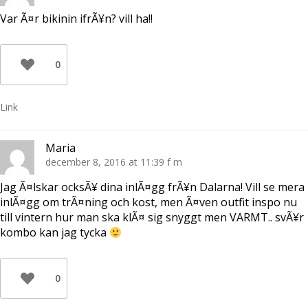
Var Ã¤r bikinin ifrÃ¥n? vill ha!!
0
Link
Maria
december 8, 2016 at 11:39 f m
Jag Ã¤lskar ocksÃ¥ dina inlÃ¤gg frÃ¥n Dalarna! Vill se mera
inlÃ¤gg om trÃ¤ning och kost, men Ã¤ven outfit inspo nu
till vintern hur man ska klÃ¤ sig snyggt men VARMT.. svÃ¥r
kombo kan jag tycka
0