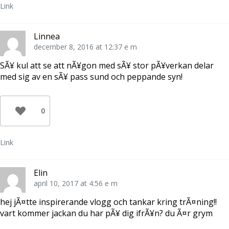
Link
Linnea
december 8, 2016 at 12:37 e m
SÃ¥ kul att se att nÃ¥gon med sÃ¥ stor pÃ¥verkan delar
med sig av en sÃ¥ pass sund och peppande syn!
0
Link
Elin
april 10, 2017 at 4:56 e m
hej jÃ¤tte inspirerande vlogg och tankar kring trÃ¤ning!!
vart kommer jackan du har pÃ¥ dig ifrÃ¥n? du Ã¤r grym