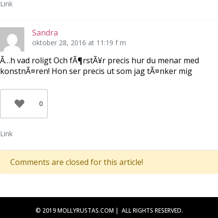
Link
Sandra
oktober 28, 2016 at 11:19 f m
Ã…h vad roligt Och fÃ¶rstÃ¥r precis hur du menar med
konstnÃ¤ren! Hon ser precis ut som jag tÃ¤nker mig
0
Link
Comments are closed for this article!
© 2019 MOLLYRUSTAS.COM | ALL RIGHTS RESERVED.