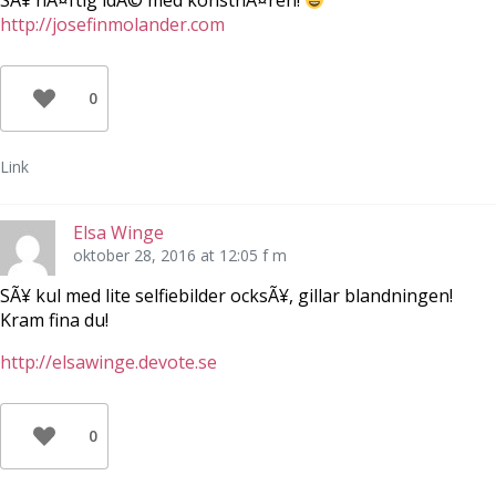
SÃ¥ hÃ¤ftig idÃ© med konstnÃ¤ren!
http://josefinmolander.com
0
Link
Elsa Winge
oktober 28, 2016 at 12:05 f m
SÃ¥ kul med lite selfiebilder ocksÃ¥, gillar blandningen!
Kram fina du!
http://elsawinge.devote.se
0