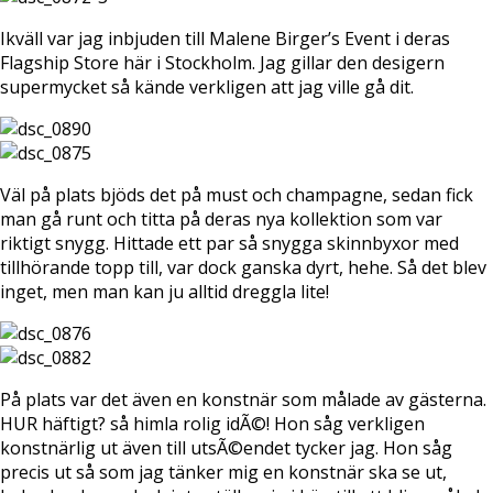
Ikväll var jag inbjuden till Malene Birger’s Event i deras
Flagship Store här i Stockholm. Jag gillar den desigern
supermycket så kände verkligen att jag ville gå dit.
Väl på plats bjöds det på must och champagne, sedan fick
man gå runt och titta på deras nya kollektion som var
riktigt snygg. Hittade ett par så snygga skinnbyxor med
tillhörande topp till, var dock ganska dyrt, hehe. Så det blev
inget, men man kan ju alltid dreggla lite!
På plats var det även en konstnär som målade av gästerna.
HUR häftigt? så himla rolig idÃ©! Hon såg verkligen
konstnärlig ut även till utsÃ©endet tycker jag. Hon såg
precis ut så som jag tänker mig en konstnär ska se ut,