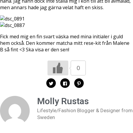
haha. Jag hann dock inte ställa mig i kön till att bli avmålad,
men annars hade jag gärna velat haft en skiss.
Fick med mig en fin svart väska med mina initialer i guld
hem också. Den kommer matcha mitt rese-kit från Malene
B så fint <3 Ska visa er den sen!
0
K
K
K
l
l
l
i
i
i
c
c
c
k
k
k
Molly Rustas
a
a
a
f
f
f
ö
ö
ö
Lifestyle/Fashion Blogger & Designer from
r
r
r
a
a
a
Sweden
t
t
t
t
t
t
d
d
d
e
e
e
l
l
l