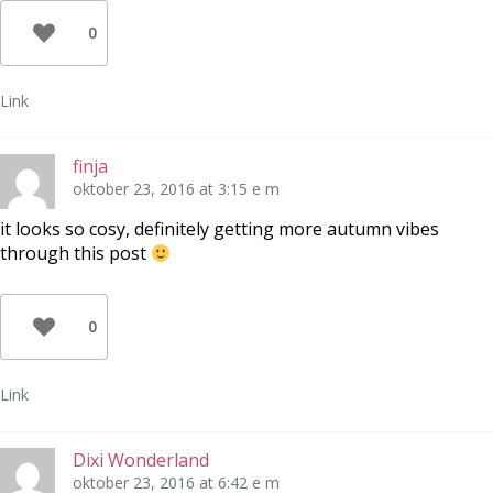
t
t
s
n
t
i
0
y
n
e
t
y
t
t
t
t
f
t
n
ö
f
y
Link
n
ö
t
s
n
t
t
s
f
e
t
ö
r
e
n
finja
)
r
s
)
t
oktober 23, 2016 at 3:15 e m
e
r
)
it looks so cosy, definitely getting more autumn vibes
through this post
0
Link
Dixi Wonderland
oktober 23, 2016 at 6:42 e m