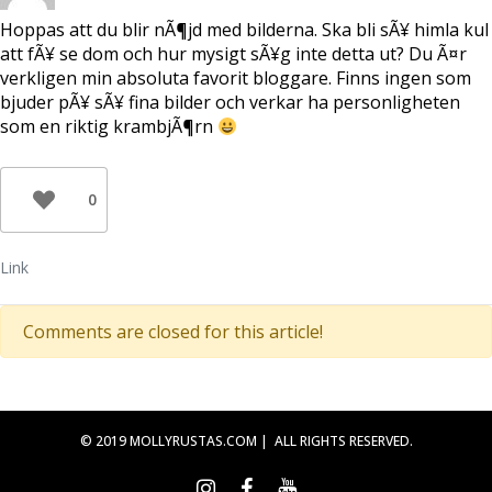
Hoppas att du blir nÃ¶jd med bilderna. Ska bli sÃ¥ himla kul
att fÃ¥ se dom och hur mysigt sÃ¥g inte detta ut? Du Ã¤r
verkligen min absoluta favorit bloggare. Finns ingen som
bjuder pÃ¥ sÃ¥ fina bilder och verkar ha personligheten
som en riktig krambjÃ¶rn
0
Link
Comments are closed for this article!
© 2019 MOLLYRUSTAS.COM | ALL RIGHTS RESERVED.