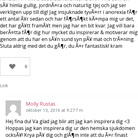
sÃ¥ himla gullig, jordnÃ¤ra och naturlig tjej och jag ser
verkligen upp till dig! Jag insjuknade tyvÃ¤rr i anorexia fÃ¶r
ett antal Ã¥r sedan och har fÃ¶rsÃ¶kt kÃ¤mpa mig ur det,
det har gÃ¥tt framÃ¥t men jag har en bit kvar. Jag vill bara
berÃ¤tta fÃ¶r dig hur mycket du inspirerar & motiverar mig
genom att du har en sÃ¥n sund syn pÃ¥ mat och trÃ¤ning.
Sluta aldrig med det du gÃ¶r, du Ã¤r fantastisk! kram
0
Link
Molly Rustas
oktober 13, 2016 at 9:27 f m
Hej fina du! Va glad jag blir att jag kan inspirera dig <3
Hoppas jag kan inspirera dig ur den hemska sjukdomen
ocksÃ¥! Krya pÃ¥ dig och glÃ¶m inte att du Ã¤r finast