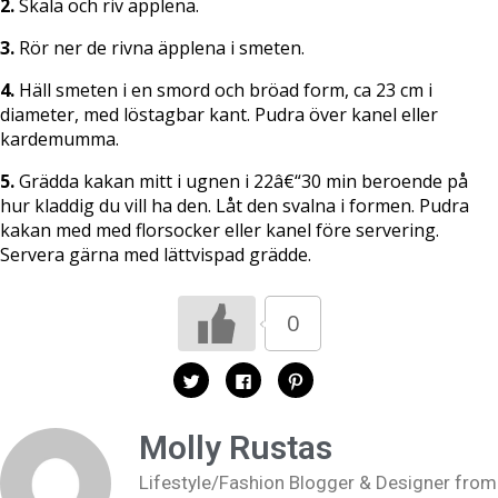
2.
Skala och riv äpplena.
3.
Rör ner de rivna äpplena i smeten.
4.
Häll smeten i en smord och bröad form, ca 23 cm i
diameter, med löstagbar kant. Pudra över kanel eller
kardemumma.
5.
Grädda kakan mitt i ugnen i 22â€“30 min beroende på
hur kladdig du vill ha den. Låt den svalna i formen. Pudra
kakan med med florsocker eller kanel före servering.
Servera gärna med lättvispad grädde.
0
K
K
K
l
l
l
i
i
i
c
c
c
k
k
k
Molly Rustas
a
a
a
f
f
f
ö
ö
ö
Lifestyle/Fashion Blogger & Designer from
r
r
r
a
a
a