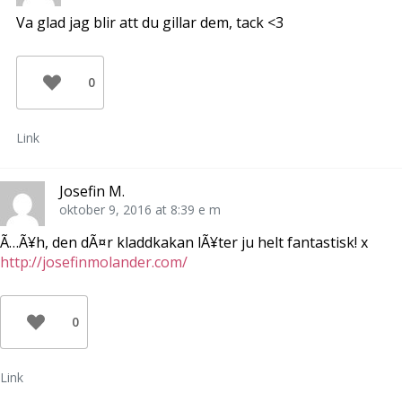
Va glad jag blir att du gillar dem, tack <3
0
Link
Josefin M.
oktober 9, 2016 at 8:39 e m
Ã…Ã¥h, den dÃ¤r kladdkakan lÃ¥ter ju helt fantastisk! x
http://josefinmolander.com/
0
Link