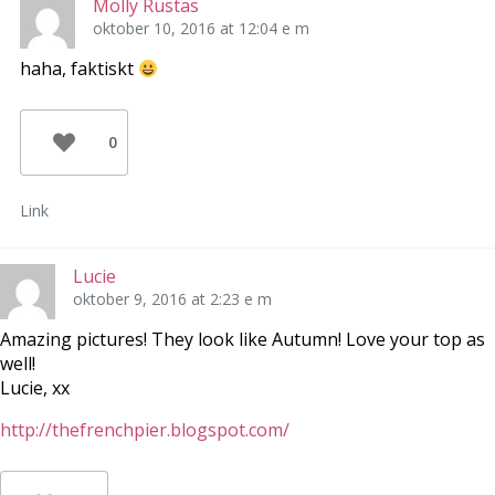
Molly Rustas
)
r
s
)
t
oktober 10, 2016 at 12:04 e m
e
r
)
haha, faktiskt
0
Link
Lucie
oktober 9, 2016 at 2:23 e m
Amazing pictures! They look like Autumn! Love your top as
well!
Lucie, xx
http://thefrenchpier.blogspot.com/