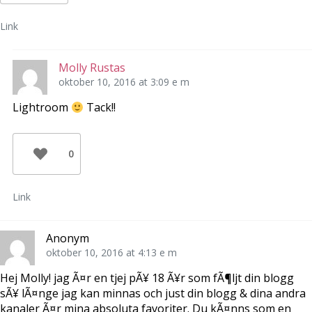
Link
Molly Rustas
oktober 10, 2016 at 3:09 e m
Lightroom
Tack!!
0
Link
Anonym
oktober 10, 2016 at 4:13 e m
Hej Molly! jag Ã¤r en tjej pÃ¥ 18 Ã¥r som fÃ¶ljt din blogg
sÃ¥ lÃ¤nge jag kan minnas och just din blogg & dina andra
kanaler Ã¤r mina absoluta favoriter. Du kÃ¤nns som en