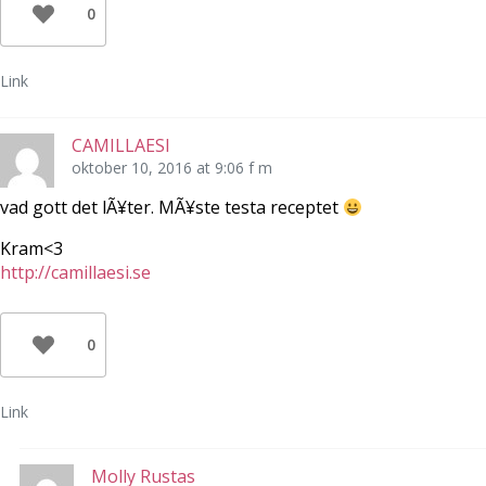
0
Link
CAMILLAESI
oktober 10, 2016 at 9:06 f m
vad gott det lÃ¥ter. MÃ¥ste testa receptet
Kram<3
http://camillaesi.se
0
Link
Molly Rustas