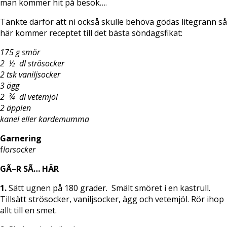
man kommer hit på besök….
Tänkte därför att ni också skulle behöva gödas litegrann så
här kommer receptet till det bästa söndagsfikat:
175 g smör
2 ½ dl strösocker
2 tsk vaniljsocker
3 ägg
2 ¾ dl vetemjöl
2 äpplen
kanel eller kardemumma
Garnering
f
lorsocker
GÃ–R SÃ… HÄR
1.
Sätt ugnen på 180 grader. Smält smöret i en kastrull.
Tillsätt strösocker, vaniljsocker, ägg och vetemjöl. Rör ihop
allt till en smet.