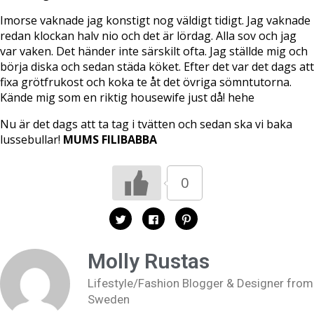
Imorse vaknade jag konstigt nog väldigt tidigt. Jag vaknade
redan klockan halv nio och det är lördag. Alla sov och jag
var vaken. Det händer inte särskilt ofta. Jag ställde mig och
börja diska och sedan städa köket. Efter det var det dags att
fixa grötfrukost och koka te åt det övriga sömntutorna.
Kände mig som en riktig housewife just då! hehe
Nu är det dags att ta tag i tvätten och sedan ska vi baka
lussebullar!
MUMS FILIBABBA
0
K
K
K
l
l
l
i
i
i
c
c
c
k
k
k
Molly Rustas
a
a
a
f
f
f
ö
ö
ö
Lifestyle/Fashion Blogger & Designer from
r
r
r
a
a
a
Sweden
t
t
t
t
t
t