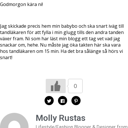
Godmorgon kära ni!
Jag skickade precis hem min babybo och ska snart iväg till
tandläkaren för att fylla i min glugg tills den andra tanden
växer fram. Ni som har läst min blogg ett tag vet vad jag
snackar om, hehe. Nu måste jag öka takten här ska vara
hos tandläkaren om 15 min. Ha det bra sålänge så hörs vi
snart!
0
K
K
K
l
l
l
i
i
i
c
c
c
k
k
k
Molly Rustas
a
a
a
f
f
f
ö
ö
ö
Lifestyle/Fashion Blogger & Designer from
r
r
r