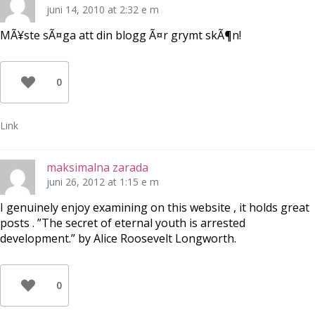
r
e
n
juni 14, 2010 at 2:32 e m
)
r
s
)
t
e
MÃ¥ste sÃ¤ga att din blogg Ã¤r grymt skÃ¶n!
r
)
0
Link
maksimalna zarada
juni 26, 2012 at 1:15 e m
I genuinely enjoy examining on this website , it holds great
posts . ”The secret of eternal youth is arrested
development.” by Alice Roosevelt Longworth.
0