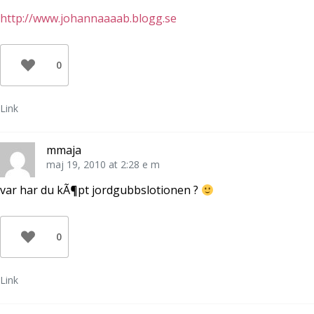
http://www.johannaaaab.blogg.se
0
Link
mmaja
maj 19, 2010 at 2:28 e m
var har du kÃ¶pt jordgubbslotionen ?
0
Link