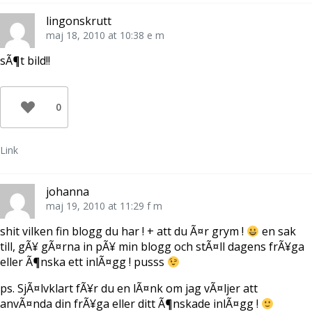
e
o
t
r
o
e
lingonskrutt
(
k
r
Ö
(
e
maj 18, 2010 at 10:38 e m
p
Ö
s
p
p
t
n
p
(
sÃ¶t bild!!
a
n
Ö
s
a
p
i
s
p
e
i
n
t
e
a
0
t
t
s
n
t
i
y
n
e
t
y
t
t
t
t
Link
f
t
n
ö
f
y
n
ö
t
s
n
t
t
s
f
johanna
e
t
ö
r
e
n
maj 19, 2010 at 11:29 f m
)
r
s
)
t
e
shit vilken fin blogg du har ! + att du Ã¤r grym !
en sak
r
)
till, gÃ¥ gÃ¤rna in pÃ¥ min blogg och stÃ¤ll dagens frÃ¥ga
eller Ã¶nska ett inlÃ¤gg ! pusss
ps. SjÃ¤lvklart fÃ¥r du en lÃ¤nk om jag vÃ¤ljer att
anvÃ¤nda din frÃ¥ga eller ditt Ã¶nskade inlÃ¤gg !