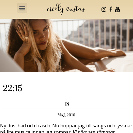
Health & Fitness
22:15
18
MAJ, 2010
Ny duschad och fräsch. Nu hoppar jag till sängs och lyssnar
på lite musica innan jag somnar!
Vi hörs sen sötnosar