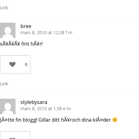
Link
bree
mars 8, 2010 at 12:28 f m
sÃ¥Ã¥Ã¥ fint hÃ¥r!
0
Link
stylebysara
mars 8, 2010 at 1:38 e m
JÃ¤tte fin blogg! Gillar ditt hÃ¥roch dina klÃ¤der