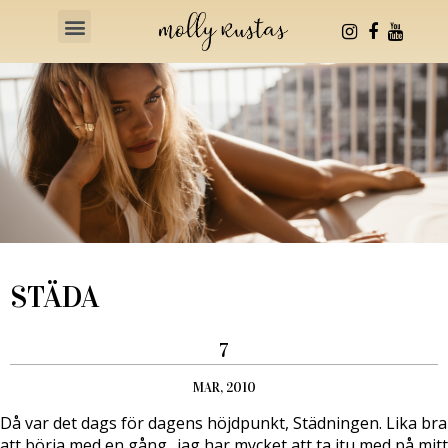
Health & Fitness
STÄDA
7
MAR, 2010
Då var det dags för dagens höjdpunkt, Städningen. Lika bra
att börja med en gång.. jag har mycket att ta itu med på mitt