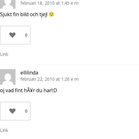
r
e
n
februari 18, 2010 at 1:45 e m
)
r
s
)
t
e
Sjukt fin bild och tjej!
r
)
0
Link
ellilinda
februari 22, 2010 at 1:26 e m
oj vad fint hÃ¥r du har!:D
0
Link