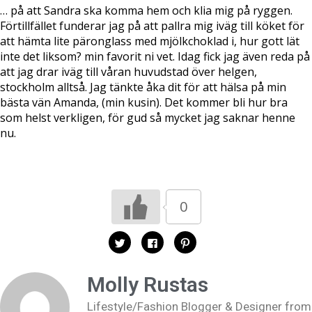
… på att Sandra ska komma hem och klia mig på ryggen.
Förtillfället funderar jag på att pallra mig iväg till köket för
att hämta lite päronglass med mjölkchoklad i, hur gott lät
inte det liksom? min favorit ni vet. Idag fick jag även reda på
att jag drar iväg till våran huvudstad över helgen,
stockholm alltså. Jag tänkte åka dit för att hälsa på min
bästa vän Amanda, (min kusin). Det kommer bli hur bra
som helst verkligen, för gud så mycket jag saknar henne
nu.
0
K
K
K
l
l
l
i
i
i
c
c
c
k
k
k
Molly Rustas
a
a
a
f
f
f
ö
ö
ö
Lifestyle/Fashion Blogger & Designer from
r
r
r