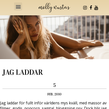
Health & Fitness
JAG LADDAR
5
FEB, 2010
Jag laddar för fullt inför världens mys kväll, med massor av
filmer, godis, popcorn, samtal, bloggning osv. Dock blir jag