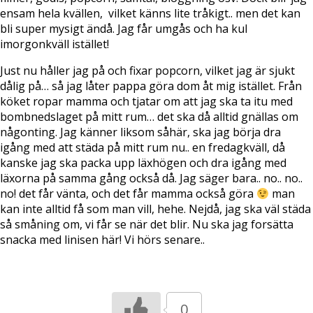
ensam hela kvällen, vilket känns lite tråkigt.. men det kan
bli super mysigt ändå. Jag får umgås och ha kul
imorgonkväll istället!
Just nu håller jag på och fixar popcorn, vilket jag är sjukt
dålig på… så jag låter pappa göra dom åt mig istället. Från
köket ropar mamma och tjatar om att jag ska ta itu med
bombnedslaget på mitt rum… det ska då alltid gnällas om
någonting. Jag känner liksom såhär, ska jag börja dra
igång med att städa på mitt rum nu.. en fredagkväll, då
kanske jag ska packa upp läxhögen och dra igång med
läxorna på samma gång också då. Jag säger bara.. no.. no..
no! det får vänta, och det får mamma också göra
man
kan inte alltid få som man vill, hehe. Nejdå, jag ska väl städa
så småning om, vi får se när det blir. Nu ska jag forsätta
snacka med linisen här! Vi hörs senare..
0