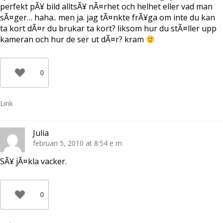
t
e
a
perfekt pÃ¥ bild alltsÃ¥ nÃ¤rhet och helhet eller vad man
t
t
s
n
t
i
sÃ¤ger… haha.. men ja. jag tÃ¤nkte frÃ¥ga om inte du kan
y
n
e
t
y
t
ta kort dÃ¤r du brukar ta kort? liksom hur du stÃ¤ller upp
t
t
t
f
t
n
kameran och hur de ser ut dÃ¤r? kram
ö
f
y
n
ö
t
s
n
t
t
s
f
e
t
ö
0
r
e
n
)
r
s
)
t
e
r
Link
)
Julia
februari 5, 2010 at 8:54 e m
SÃ¥ jÃ¤kla vacker.
0