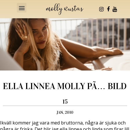
Health & Fitness
ELLA LINNEA MOLLY PÃ… BILD
15
JAN, 2010
Ikväll kommer jag vara med bruttorna, några är sjuka och
några är friska. Det blir jag ella linnea och linda som firar lill