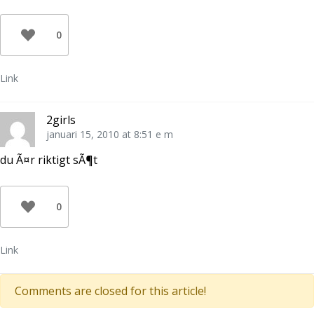
0
Link
2girls
januari 15, 2010 at 8:51 e m
du Ã¤r riktigt sÃ¶t
0
Link
Comments are closed for this article!