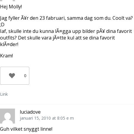
r
)
Hej Molly!
Jag fyller Ã¥r den 23 fabruari, samma dag som du. Coolt va?
;D
Iaf, skulle inte du kunna lÃ¤gga upp bilder pÃ¥ dina favorit
outfits? Det skulle vara jÃ¤tte kul att se dina favorit
klÃ¤der!
Kram!
0
Link
luciadove
januari 15, 2010 at 8:05 e m
Guh vilket snyggt linne!