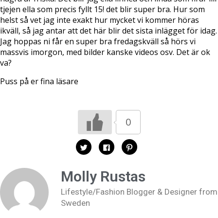
tjejen ella som precis fyllt 15! det blir super bra. Hur som
helst så vet jag inte exakt hur mycket vi kommer höras
ikväll, så jag antar att det här blir det sista inlägget för idag.
Jag hoppas ni får en super bra fredagskväll så hörs vi
massvis imorgon, med bilder kanske videos osv. Det är ok
va?
Puss på er fina läsare
0
K
K
K
l
l
l
i
i
i
c
c
c
k
k
k
Molly Rustas
a
a
a
f
f
f
ö
ö
ö
Lifestyle/Fashion Blogger & Designer from
r
r
r
a
a
a
Sweden
t
t
t
t
t
t
d
d
d