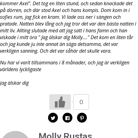
kommer Axel". Det tog en liten stund, och sedan knackade det
på dörren, och där stod Axel och hans kompis. Dom kom in i
sofies rum, jag fick en kram. Vi lade oss ner i sängen och
pratade. Natten blev lång och jag tror det var den bästa natten i
mitt liv. Allting slutade med att jag satt i hans famn och han
viskade i mitt öra " Jag älskar dig Molly…." Det kom en liten tår
och jag kunde ju inte annat än säga detsamma, det var
verkligen sanning. Och det var såhär det skulle vara.
Nu har vi varit tillsammans i 8 månader, och jag är verkligen
världens lyckligaste
jag älskar dig
0
K
K
K
l
l
l
i
i
i
c
c
c
k
k
k
Molly Rustas
a
a
a