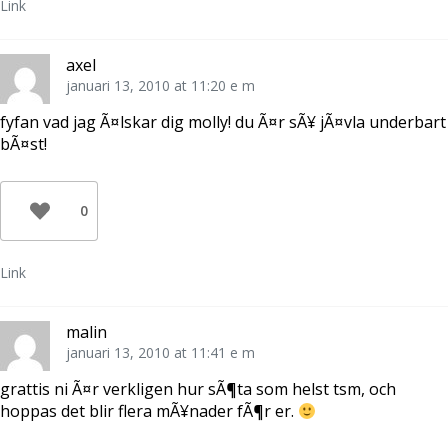
Link
axel
januari 13, 2010 at 11:20 e m
fyfan vad jag Ã¤lskar dig molly! du Ã¤r sÃ¥ jÃ¤vla underbart
bÃ¤st!
0
Link
malin
januari 13, 2010 at 11:41 e m
grattis ni Ã¤r verkligen hur sÃ¶ta som helst tsm, och
hoppas det blir flera mÃ¥nader fÃ¶r er.