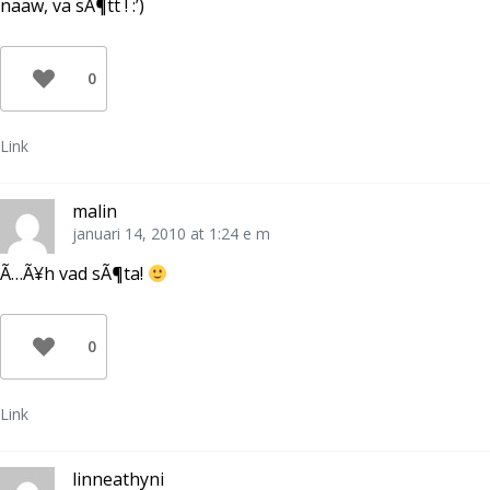
naaw, va sÃ¶tt ! :’)
0
Link
malin
januari 14, 2010 at 1:24 e m
Ã…Ã¥h vad sÃ¶ta!
0
Link
linneathyni