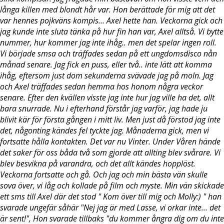
långa killen med blondt hår var. Hon berättade för mig att det
var hennes pojkväns kompis… Axel hette han. Veckorna gick och
jag kunde inte sluta tänka på hur fin han var, Axel alltså. Vi bytte
nummer, hur kommer jag inte ihåg.. men det spelar ingen roll.
Vi började smsa och träffades sedan på ett ungdomsdisco nån
månad senare. Jag fick en puss, eller två.. inte lätt att komma
ihåg, eftersom just dom sekunderna svävade jag på moln. Jag
och Axel träffades sedan hemma hos honom några veckor
senare. Efter den kvällen visste jag inte hur jag ville ha det, allt
bara snurrade. Nu i efterhand förstår jag varför, jag hade ju
blivit kär för första gången i mitt liv. Men just då förstod jag inte
det, någonting kändes fel tyckte jag. Månaderna gick, men vi
fortsatte hålla kontakten. Det var nu Vinter. Under Våren hände
det saker för oss båda två som gjorde att allting blev svårare. Vi
blev besvikna på varandra, och det allt kändes hopplöst.
Veckorna fortsatte och gå. Och jag och min bästa vän skulle
sova över, vi låg och kollade på film och myste. Min vän skickade
ett sms till Axel där det stod " Kom över till mig och Molly:) " han
svarade ungefär såhär "Nej jag är med Lasse, vi orkar inte… det
är sent!", Hon svarade tillbaks "du kommer ångra dig om du inte