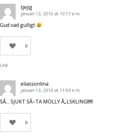
t
s
f
tjejig
e
t
ö
r
e
n
januari 13, 2010 at 10:17 e m
)
r
s
)
t
e
Gud vad gulligt
r
)
0
Link
eliassonlina
januari 13, 2010 at 11:04 e m
SÃ… SJUKT SÃ–TA MOLLY Ã„LSKLING!!!!!!
0