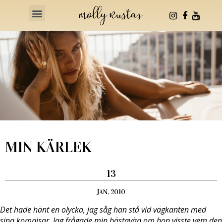
Health & Fitness
MIN KÄRLEK
13
JAN, 2010
Det hade hänt en olycka, jag såg han stå vid vägkanten med
sina kompisar. Jag frågade min bästavän om hon visste vem den