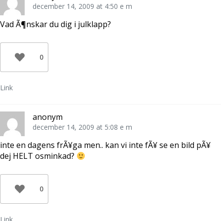
Ö
(
e
december 14, 2009 at 4:50 e m
p
Ö
s
p
p
t
n
p
(
Vad Ã¶nskar du dig i julklapp?
a
n
Ö
s
a
p
i
s
p
e
i
n
t
e
a
0
t
t
s
n
t
i
y
n
e
t
y
t
t
t
t
Link
f
t
n
ö
f
y
n
ö
t
s
n
t
t
s
f
anonym
e
t
ö
r
e
n
december 14, 2009 at 5:08 e m
)
r
s
)
t
e
inte en dagens frÃ¥ga men.. kan vi inte fÃ¥ se en bild pÃ¥
r
)
dej HELT osminkad?
0
Link