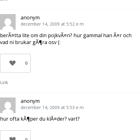
anonym
december 14, 2009 at 5:52 e m
berÃ¤tta lite om din pojkvÃ¤n? hur gammal han Ã¤r och
vad ni brukar gÃ¶ra osv (:
0
Link
anonym
december 14, 2009 at 5:53 e m
hur ofta kÃ¶per du klÃ¤der? vart?
0