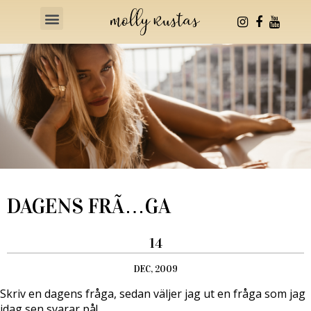
Health & Fitness
DAGENS FRÃ…GA
14
DEC, 2009
Skriv en dagens fråga, sedan väljer jag ut en fråga som jag
idag sen svarar på!