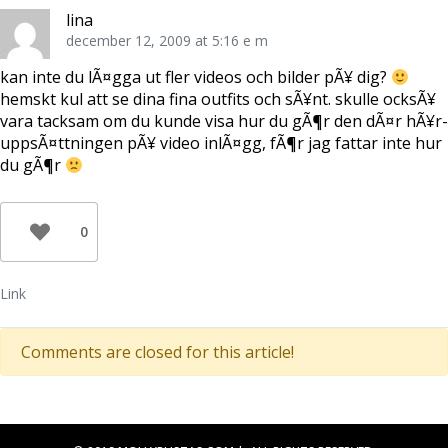
e
o
t
r
o
e
lina
(
k
r
Ö
(
e
december 12, 2009 at 5:16 e m
p
Ö
s
p
p
t
n
p
(
kan inte du lÃ¤gga ut fler videos och bilder pÃ¥ dig?
a
n
Ö
hemskt kul att se dina fina outfits och sÃ¥nt. skulle ocksÃ¥
s
a
p
i
s
p
vara tacksam om du kunde visa hur du gÃ¶r den dÃ¤r hÃ¥r-
e
i
n
t
e
a
uppsÃ¤ttningen pÃ¥ video inlÃ¤gg, fÃ¶r jag fattar inte hur
t
t
s
n
t
i
du gÃ¶r
y
n
e
t
y
t
t
t
t
f
t
n
ö
f
y
n
ö
t
0
s
n
t
t
s
f
e
t
ö
r
e
n
)
r
s
Link
)
t
e
r
)
Comments are closed for this article!