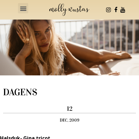
Health & Fitness
DAGENS
12
DEC, 2009
Halsduk- Gina tricot