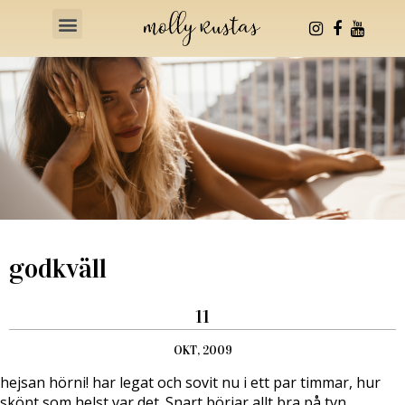
Health & Fitness
godkväll
11
OKT, 2009
hejsan hörni! har legat och sovit nu i ett par timmar, hur
skönt som helst var det. Snart börjar allt bra på tvn,