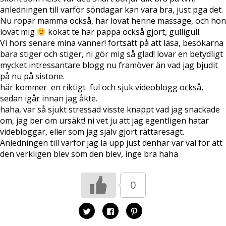
anledningen till varför söndagar kan vara bra, just pga det.
Nu ropar mamma också, har lovat henne massage, och hon
lovat mig
kokat te har pappa också gjort, gulligull.
Vi hörs senare mina vänner! fortsätt på att läsa, besökarna
bara stiger och stiger, ni gör mig så glad! lovar en betydligt
mycket intressantare blogg nu framöver än vad jag bjudit
på nu på sistone.
här kommer en riktigt ful och sjuk videoblogg också,
sedan igår innan jag åkte.
haha, var så sjukt stressad visste knappt vad jag snackade
om, jag ber om ursäkt! ni vet ju att jag egentligen hatar
videbloggar, eller som jag själv gjort rättaresagt.
Anledningen till varför jag la upp just denhär var väl för att
den verkligen blev som den blev, inge bra haha
0
K
K
K
l
l
l
i
i
i