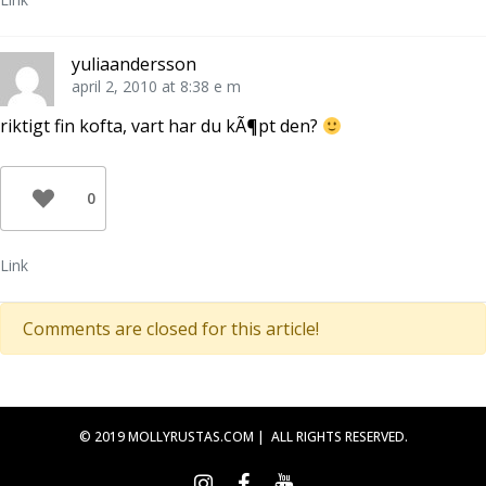
ö
f
y
n
ö
t
s
n
t
t
s
f
yuliaandersson
e
t
ö
r
e
n
april 2, 2010 at 8:38 e m
)
r
s
)
t
e
riktigt fin kofta, vart har du kÃ¶pt den?
r
)
0
Link
Comments are closed for this article!
© 2019 MOLLYRUSTAS.COM | ALL RIGHTS RESERVED.