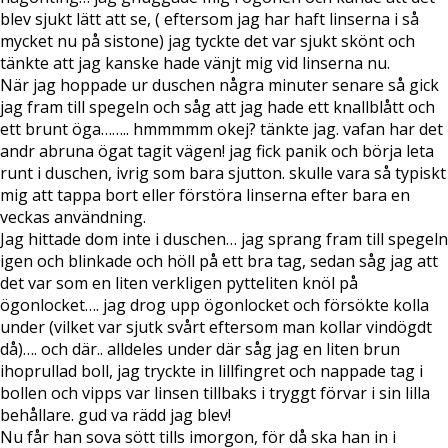
blev sjukt lätt att se, ( eftersom jag har haft linserna i så
mycket nu på sistone) jag tyckte det var sjukt skönt och
tänkte att jag kanske hade vänjt mig vid linserna nu.
När jag hoppade ur duschen några minuter senare så gick
jag fram till spegeln och såg att jag hade ett knallblått och
ett brunt öga…….. hmmmmm okej? tänkte jag. vafan har det
andr abruna ögat tagit vägen! jag fick panik och börja leta
runt i duschen, ivrig som bara sjutton. skulle vara så typiskt
mig att tappa bort eller förstöra linserna efter bara en
veckas användning.
Jag hittade dom inte i duschen… jag sprang fram till spegeln
igen och blinkade och höll på ett bra tag, sedan såg jag att
det var som en liten verkligen pytteliten knöl på
ögonlocket…. jag drog upp ögonlocket och försökte kolla
under (vilket var sjutk svårt eftersom man kollar vindögdt
då)…. och där.. alldeles under där såg jag en liten brun
ihoprullad boll, jag tryckte in lillfingret och nappade tag i
bollen och vipps var linsen tillbaks i tryggt förvar i sin lilla
behållare. gud va rädd jag blev!
Nu får han sova sött tills imorgon, för då ska han in i