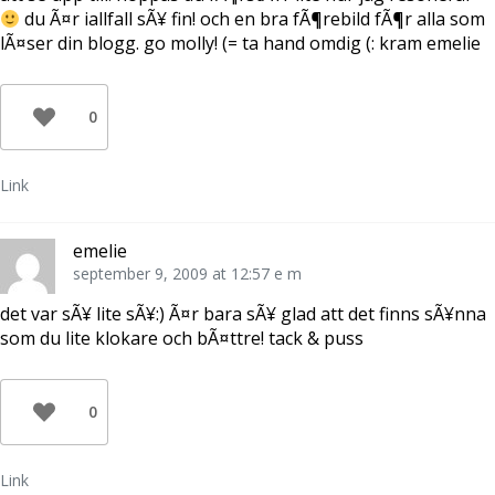
du Ã¤r iallfall sÃ¥ fin! och en bra fÃ¶rebild fÃ¶r alla som
lÃ¤ser din blogg. go molly! (= ta hand omdig (: kram emelie
0
Link
emelie
september 9, 2009 at 12:57 e m
det var sÃ¥ lite sÃ¥:) Ã¤r bara sÃ¥ glad att det finns sÃ¥nna
som du lite klokare och bÃ¤ttre! tack & puss
0
Link