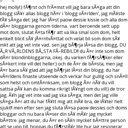
p
p
t
n
p
(
hej molly!:) fÃ¶rst och frÃ¤mst vill jag bara sÃ¤ga att din
a
n
Ö
blogg slÃ¥r allas blogg hÃ¤r i ’blogg vÃ¤rlden’, jag mÃ¥ste
s
a
p
i
s
p
fÃ¥ sÃ¤ga det. jag har lÃ¤st paow dessie kissie och alla dom
e
i
n
t
e
a
dÃ¤r bloggarna genom tiderna.. vart beroende sett upp
t
t
s
n
t
i
mot dom, slutat Ã¤ta fÃ¶r att va lika smal som dom, helt
y
n
e
t
y
t
enkelt blicit sÃ¥ jÃ¤rntvÃ¤ttat och velat bli som dom sÃ¥
t
t
t
f
t
n
mkt att jag vet inte vad.. sen jag bÃ¶rja lÃ¤sa din blogg, DU
ö
f
y
Ã„R VÃ„RLDENS BÃ„STA FÃ–REBILD!! du Ã¤r inte som dom
n
ö
t
s
n
t
dÃ¤r blondinbloggarna, okej.. du varken fÃ¶rsÃ¶ker eller
t
s
f
e
t
ö
sÃ¤kert inte vill det heller:) och de Ã¤r de bÃ¤sta, men jag
r
e
n
)
r
s
Ã¤r bara sÃ¥ glad att jag bÃ¶rjat lÃ¤st din blogg. du har
)
t
e
vÃ¤rldens finaste utseende och verkar hur gullig och snÃ¤ll
r
)
som helst och omtÃ¤nksam, om blogg Ã¤r nÃ¥ du vill
sattsa pÃ¥ kan du komma rikrigt lÃ¥ngt om du vill:) de tror
jag. Ã¥h jag vet inte vad jag ska sÃ¤ga, men det jag ville
sÃ¤ga Ã¤r att du har fÃ¥tt mig att mÃ¥ bra, de lÃ¥ter helt
sjukt!! men efter sen jag sluta lÃ¤sa paow dessies och doms
bloggar och nu bara lÃ¤ser din sÃ¥ mÃ¥r jag mycket
bÃ¤ttre. jag menar, du Ã¤r en sÃ¥n mycket bÃ¤ttre person
att se upp till. hoppas du fÃ¶rstÃ¥r lite hur jag resonerar