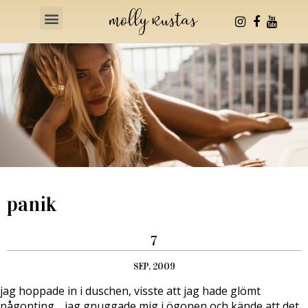
Health & Fitness
panik
7
SEP, 2009
jag hoppade in i duschen, visste att jag hade glömt
någonting… jag gnuggade mig i ögonen och kände att det