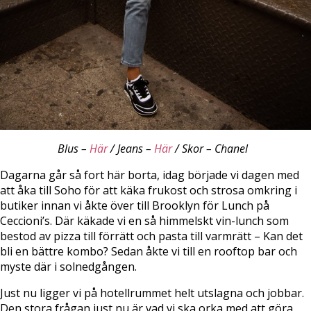
Blus –
Här
/ Jeans –
Här
/ Skor – Chanel
Dagarna går så fort här borta, idag började vi dagen med
att åka till Soho för att käka frukost och strosa omkring i
butiker innan vi åkte över till Brooklyn för Lunch på
Ceccioni’s. Där käkade vi en så himmelskt vin-lunch som
bestod av pizza till förrätt och pasta till varmrätt – Kan det
bli en bättre kombo? Sedan åkte vi till en rooftop bar och
myste där i solnedgången.
Just nu ligger vi på hotellrummet helt utslagna och jobbar.
Den stora frågan just nu är vad vi ska orka med att göra