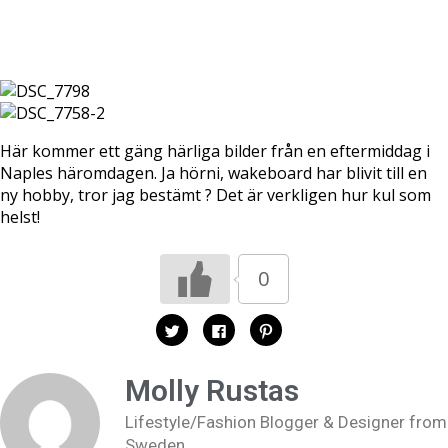
Här kommer ett gäng härliga bilder från en eftermiddag i
Naples häromdagen. Ja hörni, wakeboard har blivit till en
ny hobby, tror jag bestämt ? Det är verkligen hur kul som
helst!
0
K
K
K
l
l
l
i
i
i
c
c
c
k
k
k
Molly Rustas
a
a
a
f
f
f
ö
ö
ö
Lifestyle/Fashion Blogger & Designer from
r
r
r
a
a
a
Sweden
t
t
t