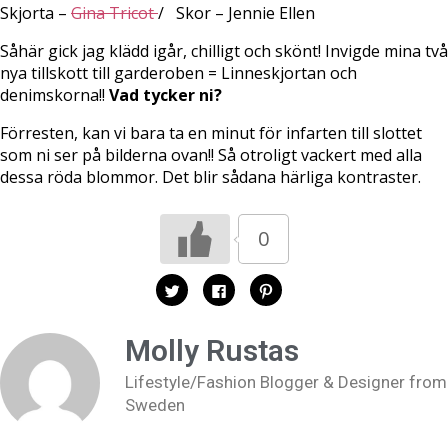
Skjorta –
Gina Tricot
/ Skor – Jennie Ellen
Såhär gick jag klädd igår, chilligt och skönt! Invigde mina två
nya tillskott till garderoben = Linneskjortan och
denimskorna!!
Vad tycker ni?
Förresten, kan vi bara ta en minut för infarten till slottet
som ni ser på bilderna ovan!! Så otroligt vackert med alla
dessa röda blommor. Det blir sådana härliga kontraster.
0
K
K
K
l
l
l
i
i
i
c
c
c
k
k
k
Molly Rustas
a
a
a
f
f
f
ö
ö
ö
Lifestyle/Fashion Blogger & Designer from
r
r
r
a
a
a
Sweden
t
t
t
t
t
t
d
d
d
e
e
e