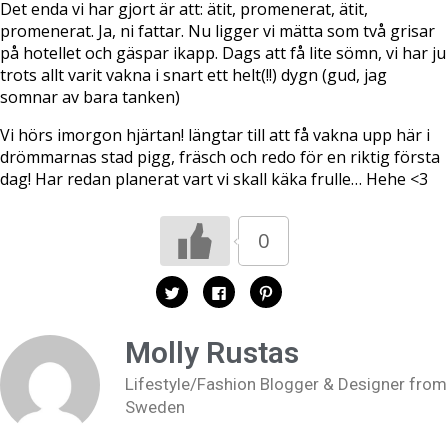
Det enda vi har gjort är att: ätit, promenerat, ätit,
promenerat. Ja, ni fattar. Nu ligger vi mätta som två grisar
på hotellet och gäspar ikapp. Dags att få lite sömn, vi har ju
trots allt varit vakna i snart ett helt(!!) dygn (gud, jag
somnar av bara tanken)
Vi hörs imorgon hjärtan! längtar till att få vakna upp här i
drömmarnas stad pigg, fräsch och redo för en riktig första
dag! Har redan planerat vart vi skall käka frulle… Hehe <3
0
K
K
K
l
l
l
i
i
i
c
c
c
k
k
k
Molly Rustas
a
a
a
f
f
f
ö
ö
ö
Lifestyle/Fashion Blogger & Designer from
r
r
r
a
a
a
Sweden
t
t
t
t
t
t
d
d
d
e
e
e