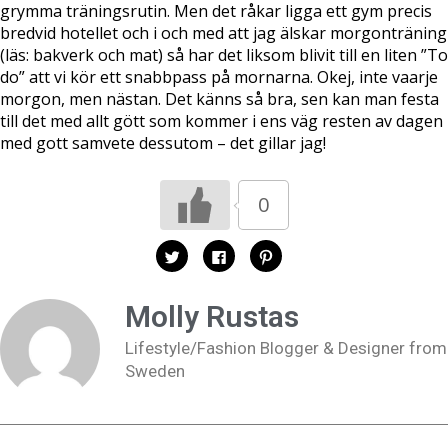
grymma träningsrutin. Men det råkar ligga ett gym precis
bredvid hotellet och i och med att jag älskar morgonträning
(läs: bakverk och mat) så har det liksom blivit till en liten ”To
do” att vi kör ett snabbpass på mornarna. Okej, inte vaarje
morgon, men nästan. Det känns så bra, sen kan man festa
till det med allt gött som kommer i ens väg resten av dagen
med gott samvete dessutom – det gillar jag!
0
K
K
K
l
l
l
i
i
i
c
c
c
k
k
k
Molly Rustas
a
a
a
f
f
f
ö
ö
ö
Lifestyle/Fashion Blogger & Designer from
r
r
r
a
a
a
Sweden
t
t
t
t
t
t
d
d
d
e
e
e
l
l
l
a
a
a
p
p
t