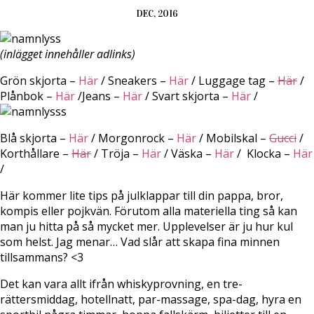
DEC, 2016
(inlägget innehåller adlinks)
Grön skjorta –
Här
/ Sneakers –
Här
/ Luggage tag –
Här
/
Plånbok –
Här
/Jeans –
Här
/ Svart skjorta –
Här
/
Blå skjorta –
Här
/ Morgonrock –
Här
/ Mobilskal –
Gucci
/
Korthållare –
Här
/ Tröja –
Här
/ Väska –
Här
/ Klocka –
Här
/
Här kommer lite tips på julklappar till din pappa, bror,
kompis eller pojkvän. Förutom alla materiella ting så kan
man ju hitta på så mycket mer. Upplevelser är ju hur kul
som helst. Jag menar… Vad slår att skapa fina minnen
tillsammans? <3
Det kan vara allt ifrån whiskyprovning, en tre-
rättersmiddag, hotellnatt, par-massage, spa-dag, hyra en