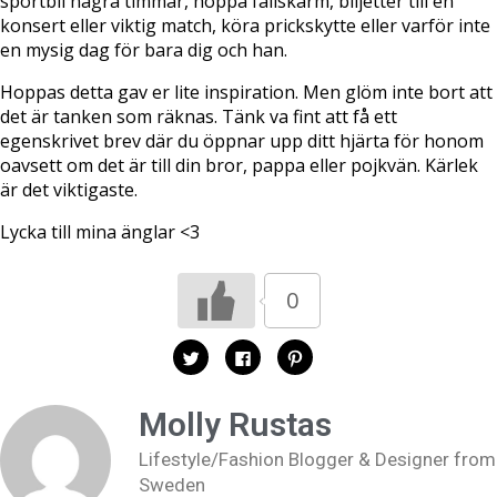
sportbil några timmar, hoppa fallskärm, biljetter till en
konsert eller viktig match, köra prickskytte eller varför inte
en mysig dag för bara dig och han.
Hoppas detta gav er lite inspiration. Men glöm inte bort att
det är tanken som räknas. Tänk va fint att få ett
egenskrivet brev där du öppnar upp ditt hjärta för honom
oavsett om det är till din bror, pappa eller pojkvän. Kärlek
är det viktigaste.
Lycka till mina änglar <3
0
K
K
K
l
l
l
i
i
i
c
c
c
k
k
k
Molly Rustas
a
a
a
f
f
f
ö
ö
ö
Lifestyle/Fashion Blogger & Designer from
r
r
r
a
a
a
Sweden
t
t
t