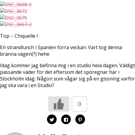
Top – Chiquelle /
En strandlunch i Spanien förra veckan. Vart tog denna
bränna vägen(?) hehe
Idag kommer jag befinna mig i en studio hela dagen. Väldigt
passande väder för det eftersom det spöregnar här i
Stockholm idag. Någon som vågar sig på en gissning varför
jag ska vara i en Studio?
0
K
K
K
l
l
l
i
i
i
c
c
c
k
k
k