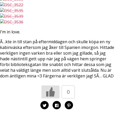
I’m in love.
Ã…kte in till stan på eftermiddagen och skulle köpa en ny
kabinväska eftersom jag åker till Spanien imorgon. Hittade
verkligen ingen varken bra eller som jag gillade, så jag
hade nästintill gett upp när jag på vägen hem springer
förbi biblioteksgatan lite snabbt och hittar dessa som jag
velat ha väldigt länge men som alltid varit slutsålda. Nu är
dom äntligen mina <3 Färgerna är verkligen jag! SÃ… GLAD
0
K
K
K
l
l
l
i
i
i
c
c
c