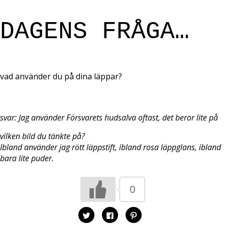
DAGENS FRÅGA…
vad använder du på dina läppar?
svar: Jag använder Försvarets hudsalva oftast, det beror lite på
vilken bild du tänkte på?
Ibland använder jag rött läppstift, ibland rosa läppglans, ibland
bara lite puder.
0
K
K
K
l
l
l