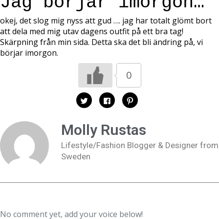
Jag börjar imorgon…
okej, det slog mig nyss att gud …. jag har totalt glömt bort
att dela med mig utav dagens outfit på ett bra tag!
Skärpning från min sida. Detta ska det bli ändring på, vi
börjar imorgon.
0
K
K
K
l
l
l
i
i
i
c
c
c
k
k
k
Molly Rustas
a
a
a
f
f
f
ö
ö
ö
Lifestyle/Fashion Blogger & Designer from
r
r
r
a
a
a
Sweden
t
t
t
t
t
t
d
d
d
e
e
e
l
l
l
a
a
a
p
p
t
å
å
i
T
F
l
w
a
l
No comment yet, add your voice below!
i
c
P