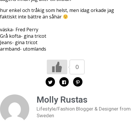
hur enkel och tråkig som helst, men idag orkade jag
faktiskt inte bättre än såhär
väska- Fred Perry
Grå kofta- gina tricot
Jeans- gina tricot
armband- utomlands
0
K
K
K
l
l
l
i
i
i
c
c
c
k
k
k
Molly Rustas
a
a
a
f
f
f
ö
ö
ö
Lifestyle/Fashion Blogger & Designer from
r
r
r
a
a
a
Sweden
t
t
t
t
t
t
d
d
d
e
e
e
l
l
l