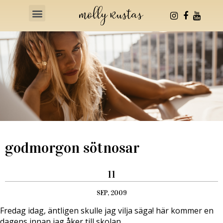
Health & Fitness
godmorgon sötnosar
11
SEP, 2009
Fredag idag, äntligen skulle jag vilja säga! här kommer en
dagens innan jag åker till skolan